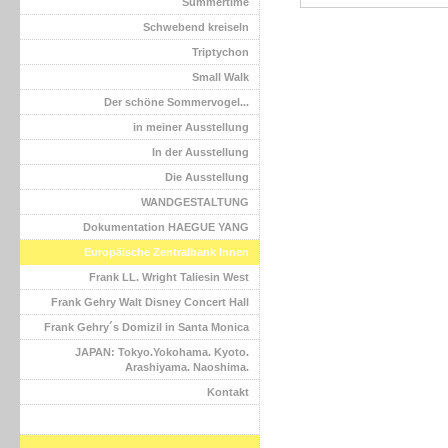
Summertime
Schwebend kreiseln
Triptychon
Small Walk
Der schöne Sommervogel...
in meiner Ausstellung
In der Ausstellung
Die Ausstellung
WANDGESTALTUNG
Dokumentation HAEGUE YANG
Europäische Zentralbank Innen
Frank LL. Wright Taliesin West
Frank Gehry Walt Disney Concert Hall
Frank Gehry´s Domizil in Santa Monica
JAPAN: Tokyo.Yokohama. Kyoto.
Arashiyama. Naoshima.
Kontakt